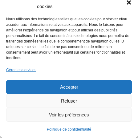
cookies
Nous utilisons des technologies telles que les cookies pour stocker et/ou
accéder aux informations relatives aux appareils. Nous le faisons pour
améliorer l’expérience de navigation et pour afficher des publicités
personnalisées. Le fait de consentir à ces technologies nous permettra de
traiter des données telles que le comportement de navigation ou les ID
La Mer Salée, maison d’édition,
uniques sur ce site. Le fait de ne pas consentir ou de retirer son
soutenue par 300 citoyens
consentement peut avoir un effet négatif sur certaines fonctionnalités et
fonctions.
Gérer les services
Accepter
Refuser
Flowrette rachetée, relocalise sa
Voir les préférences
production en France à Blain
Politique de confidentialité