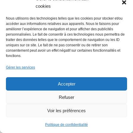
développement dans la région
cookies
Nous utilisons des technologies telles que les cookies pour stocker et/ou
accéder aux informations relatives aux appareils. Nous le faisons pour
améliorer l’expérience de navigation et pour afficher des publicités
personnalisées. Le fait de consentir à ces technologies nous permettra de
traiter des données telles que le comportement de navigation ou les ID
uniques sur ce site. Le fait de ne pas consentir ou de retirer son
consentement peut avoir un effet négatif sur certaines fonctionnalités et
fonctions.
La Mer Salée, maison d’édition,
soutenue par 300 citoyens
Gérer les services
Accepter
Refuser
Voir les préférences
Flowrette rachetée, relocalise sa
Politique de confidentialité
production en France à Blain