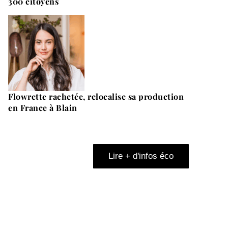
300 citoyens
Flowrette rachetée, relocalise sa production
en France à Blain
Lire + d'infos éco