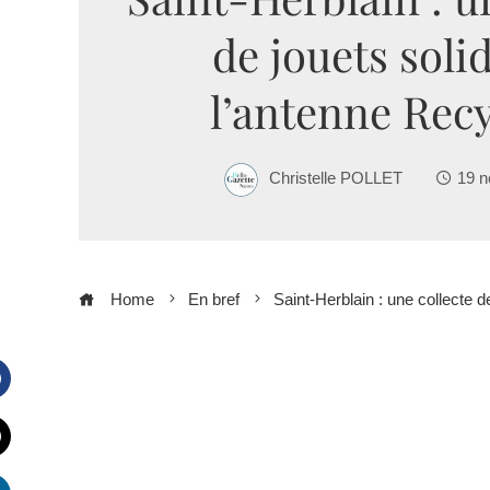
de jouets soli
l’antenne Recy
Christelle POLLET
19 
Home
En bref
Saint-Herblain : une collecte d
Facebook
witter