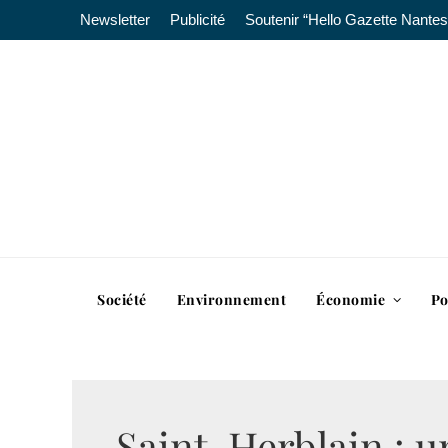
Newsletter
Publicité
Soutenir “Hello Gazette Nantes
Société
Environnement
Économie
Po
Saint-Herblain : u