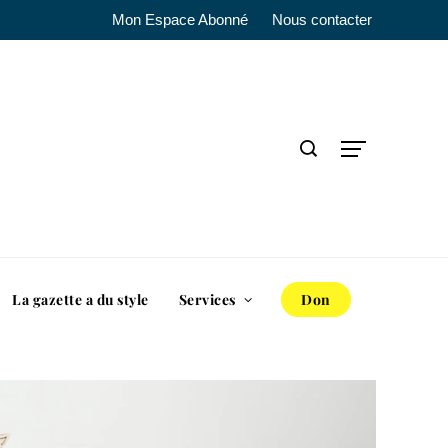
Mon Espace Abonné
Nous contacter
La gazette a du style
Services
Don