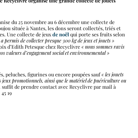
se Recyclivre organise une grande collecte de jouets
ganise du 25 novembre au 6 décembre une collecte de
oujou située à Nantes, les dons seront collectés, triés et
res. Une collecte de jeux
de noël
qui porte ses fruits selon
a permis de collecter presque 300 kg de jeux et jouets »
 voix d’Edith Petesque chez Recyclivre
« nous sommes ravis
nos valeurs d’engagement social et environnemental »
tés, peluches, figurines ou encore poupées sauf
« les jouets
es jeux promotionnels, ainsi que le matériel de puériculture ou
l suffit de prendre contact avec Recyclivre par mail à
 45 19