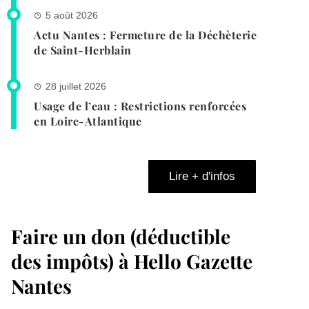
5 août 2026
Actu Nantes : Fermeture de la Déchèterie
de Saint-Herblain
28 juillet 2026
Usage de l’eau : Restrictions renforcées
en Loire-Atlantique
Lire + d'infos
Faire un don (déductible
des impôts) à Hello Gazette
Nantes