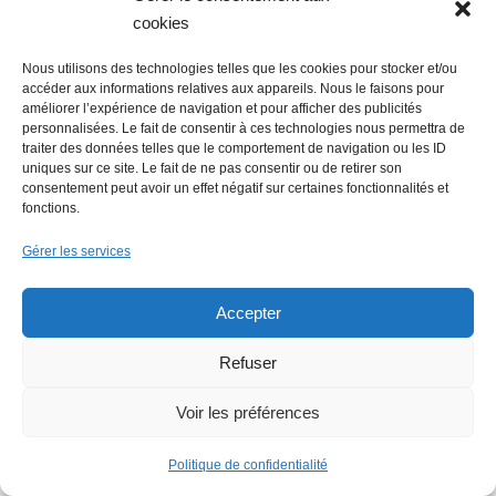
cookies
Nous utilisons des technologies telles que les cookies pour stocker et/ou
Economie : Le Journal des entreprises
accéder aux informations relatives aux appareils. Nous le faisons pour
repris par le groupe Overlord
améliorer l’expérience de navigation et pour afficher des publicités
personnalisées. Le fait de consentir à ces technologies nous permettra de
traiter des données telles que le comportement de navigation ou les ID
uniques sur ce site. Le fait de ne pas consentir ou de retirer son
consentement peut avoir un effet négatif sur certaines fonctionnalités et
fonctions.
Gérer les services
Accepter
Emploi : une journée de recrutement
digne d’un film
Refuser
Voir les préférences
Politique de confidentialité