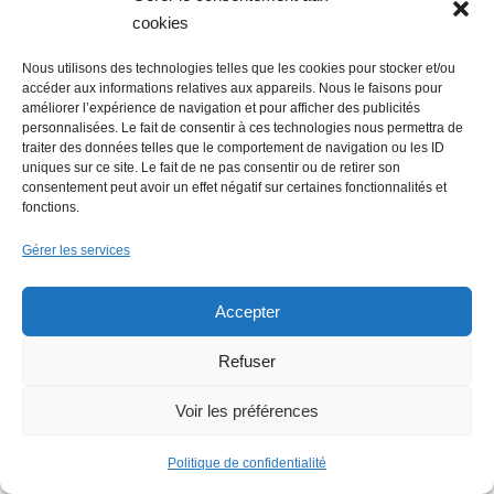
Nantes et la Bretagne
cookies
Céline POLLET
20 avril 2026
Nous utilisons des technologies telles que les cookies pour stocker et/ou
Le recueil Nantes, la belle au coeur de Breizh
accéder aux informations relatives aux appareils. Nous le faisons pour
améliorer l’expérience de navigation et pour afficher des publicités
vient d’être publié. Ces nouvelles sont écrites
personnalisées. Le fait de consentir à ces technologies nous permettra de
par des auteurs membres de l’association Les
traiter des données telles que le comportement de navigation ou les ID
uniques sur ce site. Le fait de ne pas consentir ou de retirer son
Romanciers nantais. Les Romanciers nanta...
consentement peut avoir un effet négatif sur certaines fonctionnalités et
fonctions.
Gérer les services
Accepter
Refuser
Voir les préférences
Politique de confidentialité