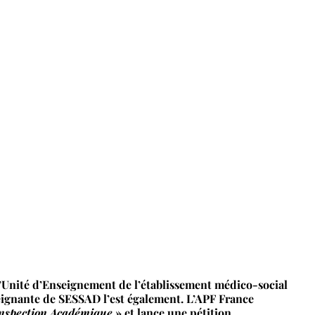
l’Unité d’Enseignement de l’établissement médico-social
seignante de SESSAD l’est également. L’APF France
l’Inspection Académique
» et lance une pétition.