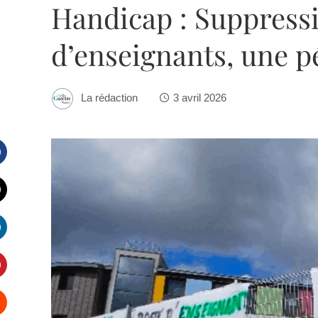
Handicap : Suppress
d’enseignants, une pé
La rédaction
3 avril 2026
Facebook
witter
inkedIn
interest