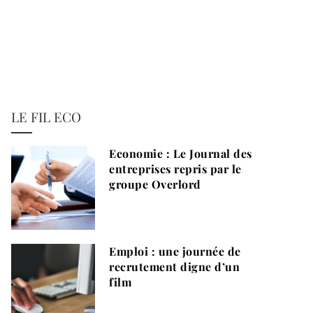
LE FIL ECO
Economie : Le Journal des
entreprises repris par le
groupe Overlord
Emploi : une journée de
recrutement digne d’un
film