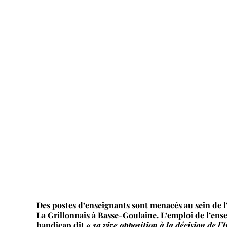
Des postes d’enseignants sont menacés au sein de 
La Grillonnais à Basse-Goulaine. L’emploi de l’en
handicap dit «
sa vive opposition à la décision de 