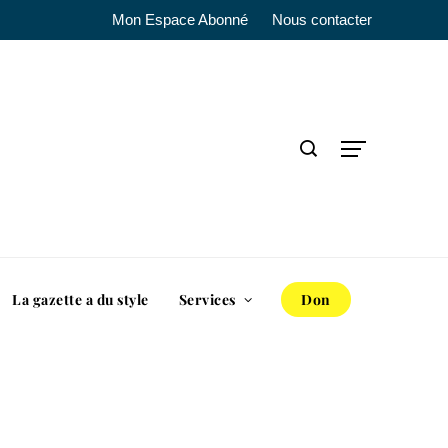
Mon Espace Abonné
Nous contacter
La gazette a du style
Services
Don