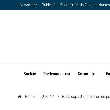
Newsletter
Publicité
Soutenir “Hello Gazette Nantes
Société
Environnement
Économie
Po
Home
Société
Handicap : Suppression de pos